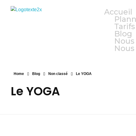
Accueil
Agyd 69
Agyd 69
Plan
Tarifs
Blog
Nous 
Nous 
Home
Blog
Non classé
Le YOGA
Le YOGA