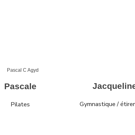
Jacquelin
Pascale
Gymnastique / étir
Pilates