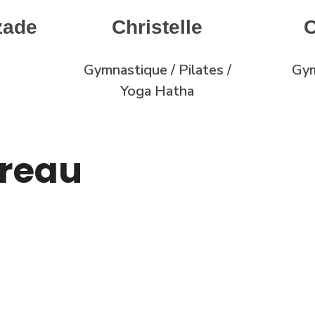
zade
Christelle
C
Gymnastique / Pilates /
Gym
Yoga Hatha
reau