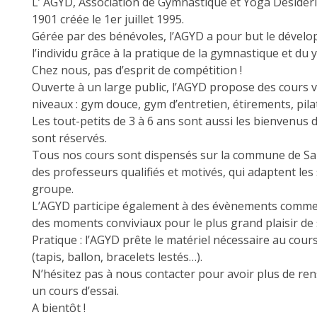
L’ AGYD, Association de Gymnastique et Yoga Désidéri
1901 créée le 1er juillet 1995.
Gérée par des bénévoles, l’AGYD a pour but le déve
l’individu grâce à la pratique de la gymnastique et du 
Chez nous, pas d’esprit de compétition !
Ouverte à un large public, l’AGYD propose des cours va
niveaux : gym douce, gym d’entretien, étirements, pila
Les tout-petits de 3 à 6 ans sont aussi les bienvenus d
sont réservés.
Tous nos cours sont dispensés sur la commune de Sai
des professeurs qualifiés et motivés, qui adaptent les
groupe.
L’AGYD participe également à des évènements comme l
des moments conviviaux pour le plus grand plaisir de 
Pratique : l’AGYD prête le matériel nécessaire au cours
(tapis, ballon, bracelets lestés…).
N’hésitez pas à nous contacter pour avoir plus de re
un cours d’essai.
A bientôt !