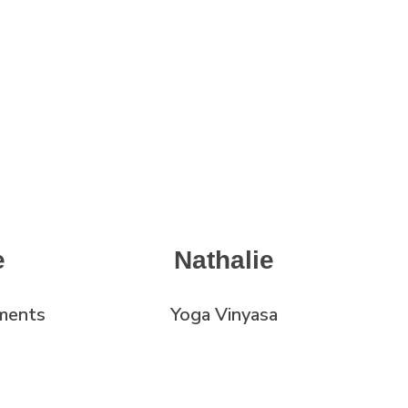
e
Nathalie
ements
Yoga Vinyasa